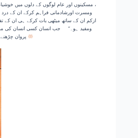
، مسکینوں اور عام لوگوں کے دلوں میں خوشیا
ومسرت اورشادمانی فراہم کرکے ان کے درد وا
ازکم ان کے ساتھ میٹھی بات کرکے ہی ان کے تفک
ومفید ہو۔‘‘ جب انسان کسی انسان کی مدد و
پروان چڑھنے لگتے ہیں. اللہ تعالیٰ ہمارے علم و عمل میں برکتیں عطا فرمائے اور ہمیں ایمان پہ موت نصیب فرمائے. آمین ثم آمین