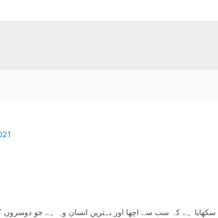
021
کھایا ہے کہ سب سے اچھا اور بہترین انسان وہ ہے جو دوسروں کو 