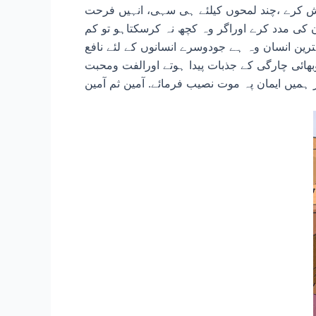
شش کرے ،چند لمحوں کیلئے ہی سہی، انہیں فرحت
 کی مدد کرے اوراگر وہ کچھ نہ کرسکتاہو تو کم
ترین انسان وہ ہے جودوسرے انسانوں کے لئے نافع
ائی چارگی کے جذبات پیدا ہوتے اورالفت ومحبت