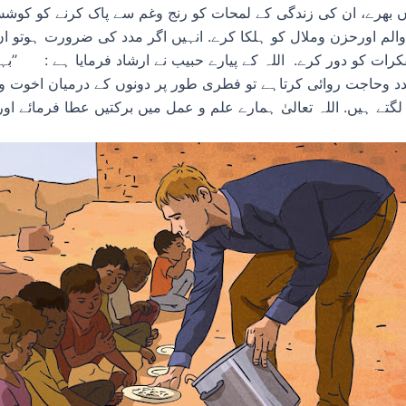
ں بھرے، ان کی زندگی کے لمحات کو رنج وغم سے پاک کرنے کو کو
لم اورحزن وملال کو ہلکا کرے. انہیں اگر مدد کی ضرورت ہوتو ان
رات کو دور کرے. اللہ کے پیارے حبیب نے ارشاد فرمایا ہے : ’’بہ
حاجت روائی کرتاہے تو فطری طور پر دونوں کے درمیان اخوت وبھ