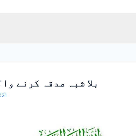
بلا شبہ صدقہ کرنے وا
021