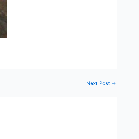
Next Post
→