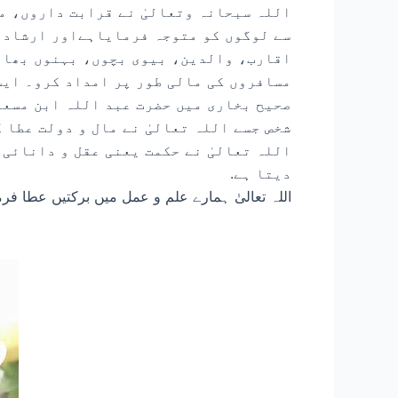
اللہ سبحانہ وتعالیٰ نے قرابت داروں، م
سے لوگوں کو متوجہ فرمایاہےاور ارشاد ف
اقارب، والدین، بیوی بچوں، بہنوں بھائی
مسافروں کی مالی طور پر امداد کرو۔ ایس
صحیح بخاری میں حضرت عبد اللہ ابن مسعود
شخص جسے اللہ تعالیٰ نے مال و دولت عطا 
اللہ تعالیٰ نے حکمت یعنی عقل و دانائی 
دیتا ہے.
اللہ تعالیٰ ہمارے علم و عمل میں برکتیں عطا فرم