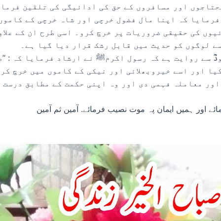
حتاجوں اور مسافروں کے حق کی ادائیگی کی تلقین فرمائ
رمایا کہ اپنا مال فضول خرچی اور شاہ خرچی کے کاموں 
وں کی حقیقی ضروریات پر خرچ کرو۔ اسی طرح ان کے علاو
ے لوگوں کو حدیث میں قابل رشک قرار دیا گیا ہے۔
ؓ سے روایت ہے کہ رسول اکرمﷺ نے ارشاد فرمایا کہ : ’’
کیا اور اسے خیروبھلائی اور نیکی کے کاموں میں خرچ کر
اور معاملہ فہمی دی اور وہ اپنی حکمت کے مطابق درست 
ائے اور ہمیں ایمان پہ موت نصیب فرمائے. آمین ثم آمین