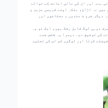
ی ہے، اور ان کی مالی اعانت کے حوالے
میں نہ اڑاؤ، بلکہ اپنے قریبی عزیز و
ہ دیگر ضرو ت مندوں ، محتاجوں اور
صرف دوہی لوگ قابل رشک ہیں، ایک تو وہ
نے کی توفیق دی۔ دوسرا وہ شخص جسے
فیصلے کرتا اور لوگوں کو اس کی تعلیم