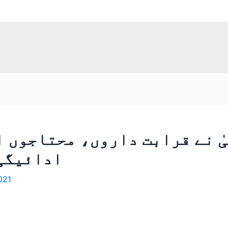
ٰ نے قرابت داروں، محتاجوں ا
ادائیگی 
021